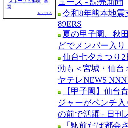
ュース - 読売新聞
|
スポーツと趣味
|
学
問
令和8年熊本地震
もっと見る
89ERS
夏の甲子園、秋
どでメンバー入り【
仙台七夕まつり2
動も＜宮城・仙台＞
ヤテレNEWS NNN 
【甲子園】仙台
ジャーがベンチ入
の前で活躍 - 日
「駅前だば都会