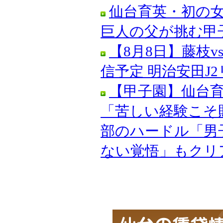
仙台育英・初の
巨人の父が挑む甲子園
【8月8日】藤枝
信予定 明治安田J2リー
【甲子園】仙台
「苦しい経験こそ
部のハードル「男
ない覚悟」もクリア