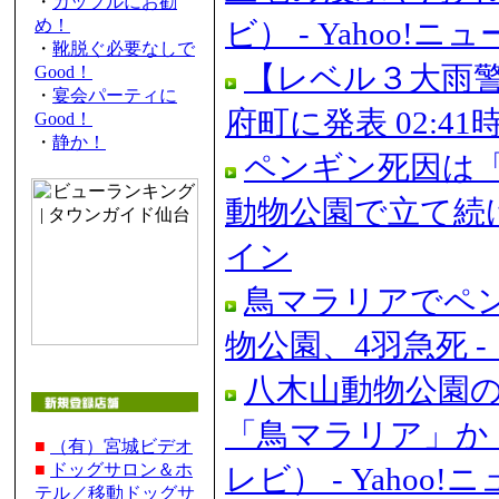
・
カップルにお勧
め！
ビ） - Yahoo!ニ
・
靴脱ぐ必要なしで
【レベル３大雨
Good！
・
宴会パーティに
府町に発表 02:41時
Good！
・
静か！
ペンギン死因は
動物公園で立て続け
イン
鳥マラリアでペ
物公園、4羽急死 
八木山動物公園の
「鳥マラリア」か
■
（有）宮城ビデオ
■
ドッグサロン＆ホ
レビ） - Yahoo!
テル／移動ドッグサ