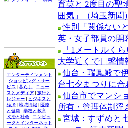
育英と 2度目の
囲気」（埼玉新聞） -
性別「関係ないと
英・女子部員の開幕
「1メートルく
大学近くで目撃情報
仙台・瑞鳳殿で伊
エンターテインメント
|
ショッピング・サー
台七夕まつりに合わせ
ビス
|
暮らし
|
ニュー
スとメディア
|
旅行と
仙台市でマンシ
レジャー
|
ビジネスと
経済
|
地域情報
|
医療
所有・管理体制浮き
と健康
|
学校と教育
|
宮城：すずめと七
政治と社会
|
コンピュ
ータとインターネット