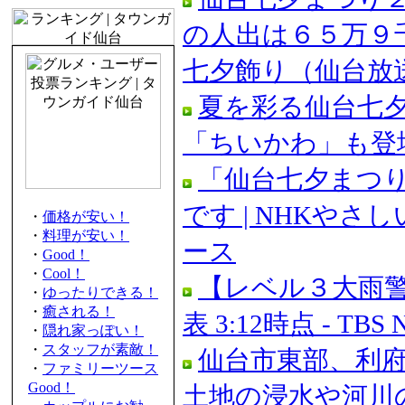
の人出は６５万９
七夕飾り（仙台放送）
夏を彩る仙台七夕
「ちいかわ」も登場 
「仙台七夕まつ
です | NHKやさ
・
価格が安い！
・
料理が安い！
ース
・
Good！
・
Cool！
【レベル３大雨
・
ゆったりできる！
・
癒される！
表 3:12時点 - TBS 
・
隠れ家っぽい！
・
スタッフが素敵！
仙台市東部、利府
・
ファミリーツース
Good！
土地の浸水や河川