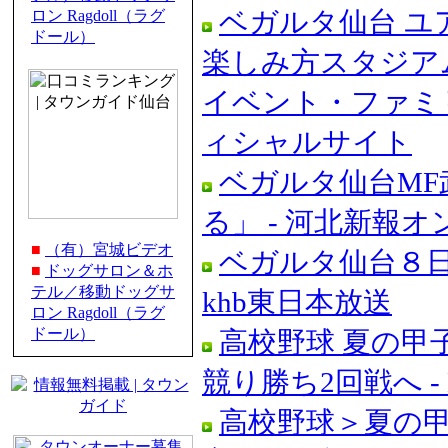
ベガルタ仙台 ユア
ロン Ragdoll（ラグ
ドール）
楽しみ方スタジア
イベント・ファミリ
ィシャルサイト
ベガルタ仙台MF
る」 - 河北新報
■
（有）宮城ビデオ
ベガルタ仙台８日
■
ドッグサロン＆ホ
テル／移動ドッグサ
khb東日本放送
ロン Ragdoll（ラグ
ドール）
高校野球 夏の甲
競り勝ち2回戦へ -
高校野球＞夏の甲