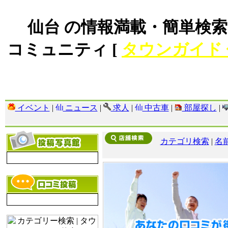
仙台 の情報満載・簡単検索
コミュニティ [
タウンガイド
イベント
|
ニュース
|
求人
|
中古車
|
部屋探し
|
カテゴリ検索
|
名