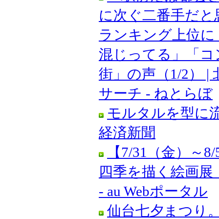
に次ぐ二番手だと
ランキング上位に
混じってる」「コ
街」の声（1/2） 
サーチ - ねとらぼ
モルタルを型に流
経済新聞
【7/31（金）～
四季を描く絵画展
- au Webポータル
仙台七夕まつり。