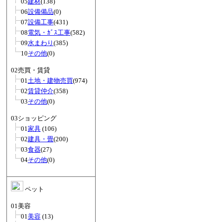
05
建材
(138)
06
設備備品
(0)
07
設備工事
(431)
08
電気・ｶﾞｽ工事
(582)
09
水まわり
(385)
10
その他
(0)
02売買・賃貸
01
土地・建物売買
(974)
02
賃貸仲介
(358)
03
その他
(0)
03ショッピング
01
家具
(106)
02
建具・畳
(200)
03
食器
(27)
04
その他
(0)
ペット
01美容
01
美容
(13)