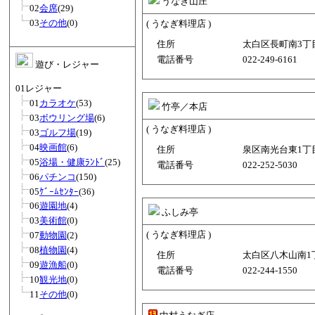
うなぎ山庄
02
会席
(29)
03
その他
(0)
( うなぎ料理店 )
住所
太白区長町南3丁目1
電話番号
022-249-6161
遊び・レジャー
01レジャー
01
カラオケ
(53)
竹亭／本店
03
ボウリング場
(6)
( うなぎ料理店 )
03
ゴルフ場
(19)
04
映画館
(6)
住所
泉区南光台東1丁目5
05
浴場・健康ﾗﾝﾄﾞ
(25)
電話番号
022-252-5030
06
パチンコ
(150)
05
ｹﾞｰﾑｾﾝﾀｰ
(36)
06
遊園地
(4)
ふしみ亭
03
美術館
(0)
( うなぎ料理店 )
07
動物園
(2)
08
植物園
(4)
住所
太白区八木山南1丁目
09
遊漁船
(0)
電話番号
022-244-1550
10
観光地
(0)
11
その他
(0)