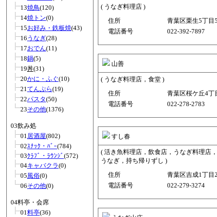
( うなぎ料理店 )
13
焼鳥
(120)
14
焼トン
(0)
住所
青葉区栗生5丁目5−
15
お好み・鉄板焼
(43)
電話番号
022-392-7897
16
うなぎ
(28)
17
おでん
(11)
18
鍋
(5)
山善
19
丼
(31)
20
かに・ふぐ
(10)
( うなぎ料理店，食堂 )
21
てんぷら
(19)
住所
青葉区桜ケ丘4丁目2
22
パスタ
(50)
電話番号
022-278-2783
23
その他
(1376)
03飲み処
01
居酒屋
(802)
すし春
02
ｽﾅｯｸ・ﾊﾞｰ
(784)
( 活き魚料理店，飲食店，うなぎ料理店
03
ｸﾗﾌﾞ・ﾗｳﾝｼﾞ
(572)
うなぎ，持ち帰りずし )
04
キャバクラ
(0)
住所
青葉区吉成1丁目24
05
風俗
(0)
電話番号
022-279-3274
06
その他
(0)
04料亭・会席
01
料亭
(36)