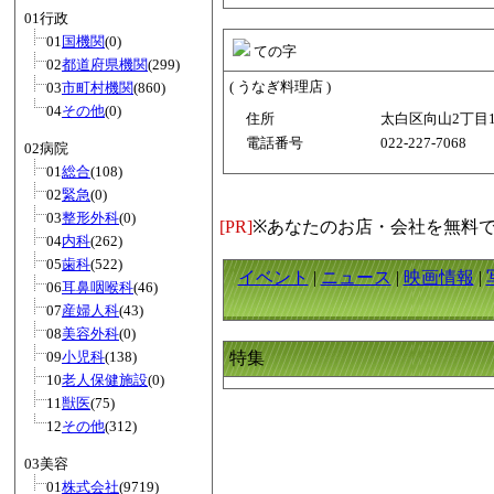
01行政
01
国機関
(0)
ての字
02
都道府県機関
(299)
( うなぎ料理店 )
03
市町村機関
(860)
04
その他
(0)
住所
太白区向山2丁目18
電話番号
022-227-7068
02病院
01
総合
(108)
02
緊急
(0)
03
整形外科
(0)
[PR]
※あなたのお店・会社を無料
04
内科
(262)
05
歯科
(522)
イベント
|
ニュース
|
映画情報
|
06
耳鼻咽喉科
(46)
07
産婦人科
(43)
08
美容外科
(0)
09
小児科
(138)
特集
10
老人保健施設
(0)
11
獣医
(75)
12
その他
(312)
03美容
01
株式会社
(9719)