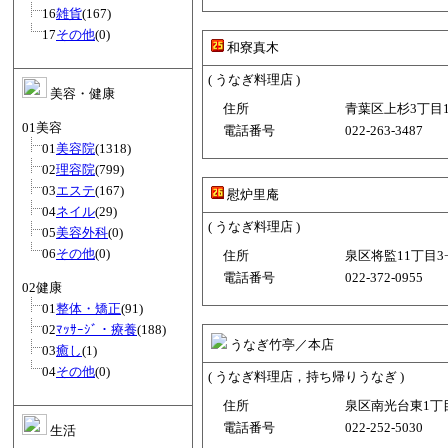
16
雑貨
(167)
17
その他
(0)
和寮真木
( うなぎ料理店 )
美容・健康
住所
青葉区上杉3丁目1−1
01美容
電話番号
022-263-3487
01
美容院
(1318)
02
理容院
(799)
03
エステ
(167)
慰炉里庵
04
ネイル
(29)
( うなぎ料理店 )
05
美容外科
(0)
06
その他
(0)
住所
泉区将監11丁目3−
電話番号
022-372-0955
02健康
01
整体・矯正
(91)
02
ﾏｯｻｰｼﾞ・療養
(188)
うなぎ竹亭／本店
03
癒し
(1)
04
その他
(0)
( うなぎ料理店，持ち帰りうなぎ )
住所
泉区南光台東1丁目5
電話番号
022-252-5030
生活