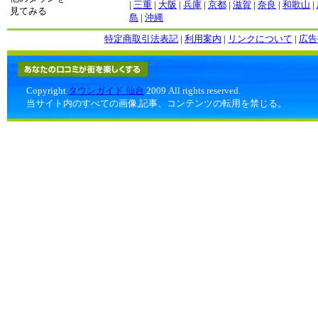
|
三重
|
大阪
|
兵庫
|
京都
|
滋賀
|
奈良
|
和歌山
|
見てみる
島
|
沖縄
特定商取引法表記
|
利用案内
|
リンクについて
|
広告
Copyright
タウンガイド 仙台
2009 All rights reserved.
当サイト内のすべての画像,記事、コンテンツの転用を禁じる。