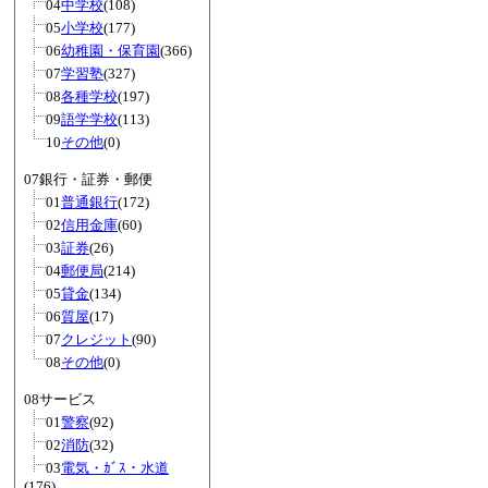
04
中学校
(108)
05
小学校
(177)
06
幼稚園・保育園
(366)
07
学習塾
(327)
08
各種学校
(197)
09
語学学校
(113)
10
その他
(0)
07銀行・証券・郵便
01
普通銀行
(172)
02
信用金庫
(60)
03
証券
(26)
04
郵便局
(214)
05
貸金
(134)
06
質屋
(17)
07
クレジット
(90)
08
その他
(0)
08サービス
01
警察
(92)
02
消防
(32)
03
電気・ｶﾞｽ・水道
(176)