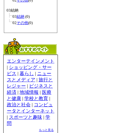
02
その他
(0)
03結納
03
結納
(0)
02
その他
(0)
エンターテインメント
|
ショッピング・サー
ビス
|
暮らし
|
ニュー
スとメディア
|
旅行と
レジャー
|
ビジネスと
経済
|
地域情報
|
医療
と健康
|
学校と教育
|
政治と社会
|
コンピュ
ータとインターネット
|
スポーツと趣味
|
学
問
もっと見る