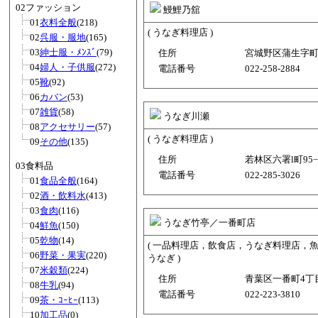
02ファッション
鰻鯉乃舘
01
衣料全般
(218)
( うなぎ料理店 )
02
呉服・服地
(165)
03
紳士服・ﾒﾝｽﾞ
(79)
住所
宮城野区蒲生字町86
04
婦人・子供服
(272)
電話番号
022-258-2884
05
靴
(92)
06
カバン
(53)
07
雑貨
(58)
うなぎ川瀬
08
アクセサリー
(57)
( うなぎ料理店 )
09
その他
(135)
住所
若林区六署l町95−3
03食料品
電話番号
022-285-3026
01
食品全般
(164)
02
酒・飲料水
(413)
03
食肉
(116)
うなぎ竹亭／一番町店
04
鮮魚
(150)
05
乾物
(14)
( 一品料理店，飲食店，うなぎ料理店，
06
野菜・果実
(220)
うなぎ )
07
米穀類
(224)
住所
青葉区一番町4丁目3
08
牛乳
(94)
電話番号
022-223-3810
09
茶・ｺｰﾋｰ
(113)
10
加工品
(0)