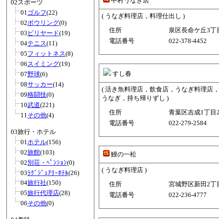
中村うなぎ店
02スポーツ
01
ゴルフ
(22)
( うなぎ料理店，料理仕出し )
02
ボウリング
(0)
住所
泉区長命ケ丘3丁目1
03
ビリヤード
(19)
電話番号
022-378-4452
04
テニス
(11)
05
フィットネス
(8)
06
スイミング
(19)
すし春
07
野球
(6)
08
サッカー
(14)
( 活き魚料理店，飲食店，うなぎ料理店
09
格闘技
(0)
うなぎ，持ち帰りずし )
10
武道
(221)
住所
青葉区吉成1丁目24
11
その他
(4)
電話番号
022-279-2584
03旅行・ホテル
01
ホテル
(156)
02
旅館
(103)
鰻の一松
02
別荘・ﾍﾟﾝｼｮﾝ
(0)
( うなぎ料理店 )
03
ﾗｸﾞｼﾞｭｱﾘｰﾎﾃﾙ
(26)
04
旅行社
(150)
住所
宮城野区新田2丁目8
05
旅行代理店
(28)
電話番号
022-236-4777
06
その他
(0)