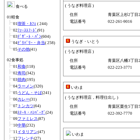
( うなぎ料理店 )
食べる
住所
青葉区上杉2丁目2−
01軽食
電話番号
022-261-9016
01
喫茶・ｶﾌｪ
( 244)
02
ﾌｧｰｽﾄﾌｰﾄﾞ
(91)
03
ﾃﾞｻﾞｰﾄ・ﾊﾟﾝ
(604)
うなぎ・いとう
04
ﾃﾞﾘﾊﾞﾘｰ・弁当
( 258)
05
その他
(41)
( うなぎ料理店 )
02食事処
住所
青葉区八幡3丁目2−
01
和食
(118)
電話番号
022-223-3771
02
寿司
(342)
03
焼肉
(195)
04
ラーメン
(320)
いわま
05
うどん・そば
(241)
( うなぎ料理店，料理仕出し )
06
カレー
(31)
07
トンカツ
(64)
住所
青葉区栗生5丁目5−
08
ｽﾃｰｷ・ﾊﾝﾊﾞｰｸﾞ
(24)
電話番号
022-392-7770
09
ファミレス
(87)
10
中華
(232)
11
イタリアン
(47)
いわま
12
フレンチ
(27)