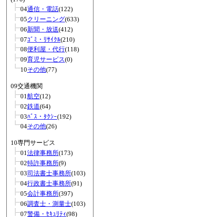
04
通信・電話
(122)
05
クリーニング
(633)
06
新聞・放送
(412)
07
ｺﾞﾐ・ﾘｻｲｸﾙ
(210)
08
便利屋・代行
(118)
09
育児サービス
(0)
10
その他
(77)
09交通機関
01
航空
(12)
02
鉄道
(64)
03
ﾊﾞｽ・ﾀｸｼｰ
(192)
04
その他
(26)
10専門サービス
01
法律事務所
(173)
02
特許事務所
(9)
03
司法書士事務所
(103)
04
行政書士事務所
(91)
05
会計事務所
(397)
06
調査士・測量士
(103)
07
警備・ｾｷｭﾘﾃｨ
(98)