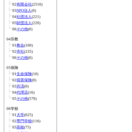
02
有限会社
(2510)
03
NPO法人
(0)
04
社団法人
(221)
05
財団法人
(220)
06
その他
(0)
04宗教
01
教会
(169)
02
寺社
(235)
06
その他
(0)
05保険
01
生命保険
(10)
02
損害保険
(0)
03
共済
(0)
04
代理店
(16)
05
その他
(579)
06学校
01
大学
(625)
02
専門学校
(116)
03
高校
(75)