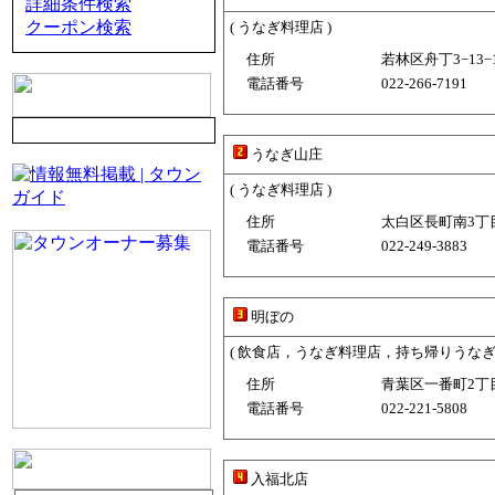
詳細条件検索
クーポン検索
( うなぎ料理店 )
住所
若林区舟丁3−13−1
電話番号
022-266-7191
うなぎ山庄
( うなぎ料理店 )
住所
太白区長町南3丁目1
電話番号
022-249-3883
明ぼの
( 飲食店，うなぎ料理店，持ち帰りうなぎ 
住所
青葉区一番町2丁目3
電話番号
022-221-5808
入福北店