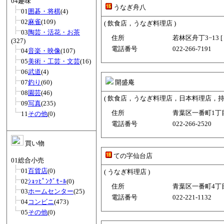
04趣味
うなぎ舟八
01
囲碁・将棋
(4)
02
麻雀
(109)
( 飲食店，うなぎ料理店 )
03
陶芸・活花・お茶
住所
若林区舟丁3−13 [
(327)
電話番号
022-266-7191
04
音楽・映像
(107)
05
美術・工芸・文芸
(16)
06
武道
(4)
07
釣り
(60)
開盛庵
08
園芸
(46)
( 飲食店，うなぎ料理店，日本料理店，持
09
写真
(235)
住所
青葉区一番町1丁目2
11
その他
(0)
電話番号
022-266-2520
買い物
ての字仙台店
01総合小売
01
百貨店
(0)
( うなぎ料理店 )
02
ｼｮｯﾋﾟﾝｸﾞﾓｰﾙ
(0)
住所
青葉区一番町4丁目8
03
ホームセンター
(25)
電話番号
022-221-1132
04
コンビニ
(473)
05
その他
(0)