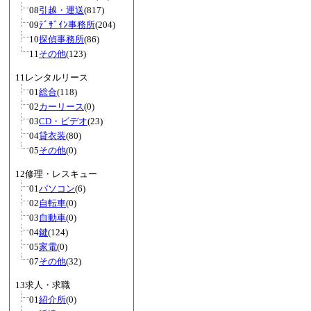
08
引越・運送
(817)
09
ﾃﾞｻﾞｲﾝ事務所
(204)
10
探偵事務所
(86)
11
その他
(123)
11レンタルリース
01
総合
(118)
02
カーリース
(0)
03
CD・ビデオ
(23)
04
貸衣装
(80)
05
その他
(0)
12修理・レスキュー
01
パソコン
(6)
02
自転車
(0)
03
自動車
(0)
04
鍵
(124)
05
家電
(0)
07
その他
(32)
13求人・求職
01
紹介所
(0)