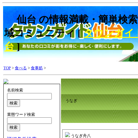
仙台 の情報満載・簡単検索
域コミュニティ [
タウンガイ
台
]
TOP
>
食べる
>
食事処
>
名前検索
うなぎ
業態ワード検索
うなぎ舟八