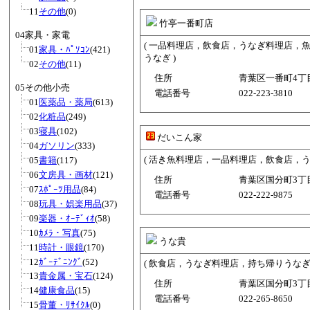
11
その他
(0)
竹亭一番町店
04家具・家電
( 一品料理店，飲食店，うなぎ料理店，
01
家具・ﾊﾟｿｺﾝ
(421)
うなぎ )
02
その他
(11)
住所
青葉区一番町4丁目3
05その他小売
電話番号
022-223-3810
01
医薬品・薬局
(613)
02
化粧品
(249)
03
寝具
(102)
だいこん家
04
ガソリン
(333)
( 活き魚料理店，一品料理店，飲食店，
05
書籍
(117)
06
文房具・画材
(121)
住所
青葉区国分町3丁目3
07
ｽﾎﾟｰﾂ用品
(84)
電話番号
022-222-9875
08
玩具・娯楽用品
(37)
09
楽器・ｵｰﾃﾞｨｵ
(58)
10
ｶﾒﾗ・写真
(75)
うな貴
11
時計・眼鏡
(170)
12
ｶﾞｰﾃﾞﾆﾝｸﾞ
(52)
( 飲食店，うなぎ料理店，持ち帰りうなぎ 
13
貴金属・宝石
(124)
住所
青葉区国分町3丁目2
14
健康食品
(15)
電話番号
022-265-8650
15
骨董・ﾘｻｲｸﾙ
(0)