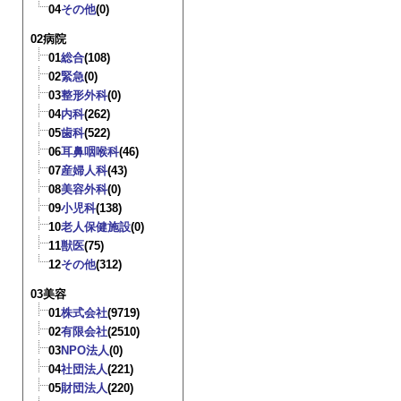
04
その他
(0)
02病院
01
総合
(108)
02
緊急
(0)
03
整形外科
(0)
04
内科
(262)
05
歯科
(522)
06
耳鼻咽喉科
(46)
07
産婦人科
(43)
08
美容外科
(0)
09
小児科
(138)
10
老人保健施設
(0)
11
獣医
(75)
12
その他
(312)
03美容
01
株式会社
(9719)
02
有限会社
(2510)
03
NPO法人
(0)
04
社団法人
(221)
05
財団法人
(220)