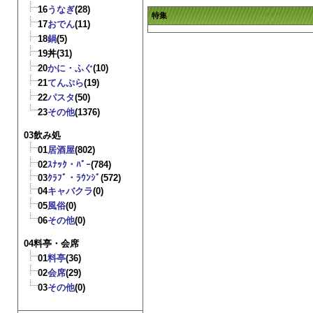
16
うなぎ
(28)
特集
17
おでん
(11)
18
鍋
(5)
19
丼
(31)
20
かに・ふぐ
(10)
21
てんぷら
(19)
22
パスタ
(50)
23
その他
(1376)
03飲み処
01
居酒屋
(802)
02
ｽﾅｯｸ・ﾊﾞｰ
(784)
03
ｸﾗﾌﾞ・ﾗｳﾝｼﾞ
(572)
04
キャバクラ
(0)
05
風俗
(0)
06
その他
(0)
04料亭・会席
01
料亭
(36)
02
会席
(29)
03
その他
(0)