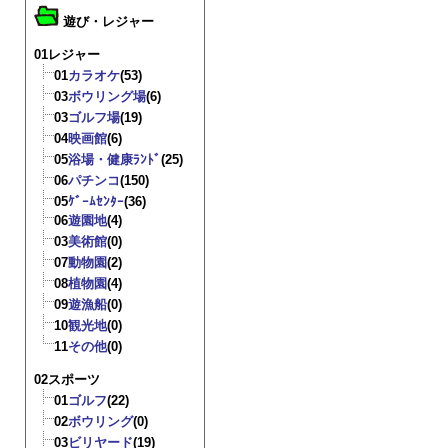
遊び・レジャー
01レジャー
01
カラオケ
(53)
03
ボウリング場
(6)
03
ゴルフ場
(19)
04
映画館
(6)
05
浴場・健康ﾗﾝﾄﾞ
(25)
06
パチンコ
(150)
05
ｹﾞｰﾑｾﾝﾀｰ
(36)
06
遊園地
(4)
03
美術館
(0)
07
動物園
(2)
08
植物園
(4)
09
遊漁船
(0)
10
観光地
(0)
11
その他
(0)
02スポーツ
01
ゴルフ
(22)
02
ボウリング
(0)
03
ビリヤード
(19)