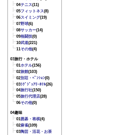
04
テニス
(11)
05
フィットネス
(8)
06
スイミング
(19)
07
野球
(6)
08
サッカー
(14)
09
格闘技
(0)
10
武道
(221)
11
その他
(4)
03旅行・ホテル
01
ホテル
(156)
02
旅館
(103)
02
別荘・ﾍﾟﾝｼｮﾝ
(0)
03
ﾗｸﾞｼﾞｭｱﾘｰﾎﾃﾙ
(26)
04
旅行社
(150)
05
旅行代理店
(28)
06
その他
(0)
04趣味
01
囲碁・将棋
(4)
02
麻雀
(109)
03
陶芸・活花・お茶