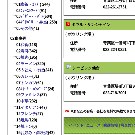
住所
青葉区上杉2丁目10
01
喫茶・ｶﾌｪ
( 244)
電話番号
022-261-2731
02
ﾌｧｰｽﾄﾌｰﾄﾞ
(91)
03
ﾃﾞｻﾞｰﾄ・ﾊﾟﾝ
(604)
04
ﾃﾞﾘﾊﾞﾘｰ・弁当
( 258)
ボウル・サンシャイン
05
その他
(41)
( ボウリング場 )
02食事処
住所
青葉区一番町4丁目5
01
和食
(118)
電話番号
022-224-0231
02
寿司
(342)
03
焼肉
(195)
04
ラーメン
(320)
シービック仙台
05
うどん・そば
(241)
06
カレー
(31)
( ボウリング場 )
07
トンカツ
(64)
住所
青葉区堤町3丁目9−
08
ｽﾃｰｷ・ﾊﾝﾊﾞｰｸﾞ
(24)
電話番号
022-718-3001
09
ファミレス
(87)
10
中華
(232)
11
イタリアン
(47)
[PR]
※あなたのお店・会社を無料で掲載できま
12
フレンチ
(27)
13
焼鳥
(120)
イベント
|
ニュース
|
映画情報
|
写真館
|
14
焼トン
(0)
15
お好み・鉄板焼
(43)