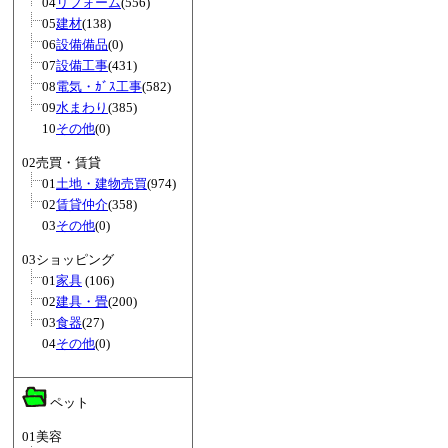
04
リフォーム
(556)
05
建材
(138)
06
設備備品
(0)
07
設備工事
(431)
08
電気・ｶﾞｽ工事
(582)
09
水まわり
(385)
10
その他
(0)
02売買・賃貸
01
土地・建物売買
(974)
02
賃貸仲介
(358)
03
その他
(0)
03ショッピング
01
家具
(106)
02
建具・畳
(200)
03
食器
(27)
04
その他
(0)
ペット
01美容