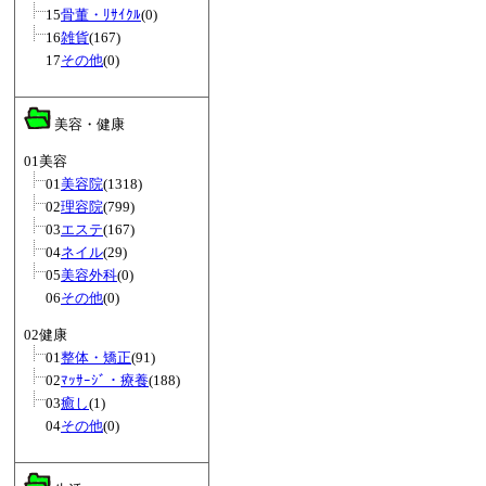
15
骨董・ﾘｻｲｸﾙ
(0)
16
雑貨
(167)
17
その他
(0)
美容・健康
01美容
01
美容院
(1318)
02
理容院
(799)
03
エステ
(167)
04
ネイル
(29)
05
美容外科
(0)
06
その他
(0)
02健康
01
整体・矯正
(91)
02
ﾏｯｻｰｼﾞ・療養
(188)
03
癒し
(1)
04
その他
(0)