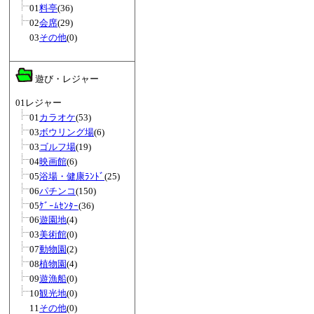
01
料亭
(36)
02
会席
(29)
03
その他
(0)
遊び・レジャー
01レジャー
01
カラオケ
(53)
03
ボウリング場
(6)
03
ゴルフ場
(19)
04
映画館
(6)
05
浴場・健康ﾗﾝﾄﾞ
(25)
06
パチンコ
(150)
05
ｹﾞｰﾑｾﾝﾀｰ
(36)
06
遊園地
(4)
03
美術館
(0)
07
動物園
(2)
08
植物園
(4)
09
遊漁船
(0)
10
観光地
(0)
11
その他
(0)