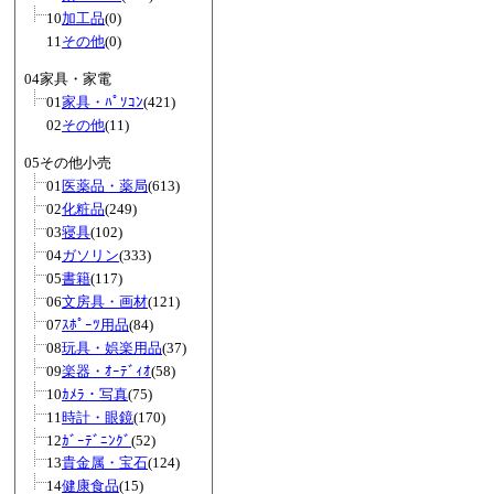
10
加工品
(0)
11
その他
(0)
04家具・家電
01
家具・ﾊﾟｿｺﾝ
(421)
02
その他
(11)
05その他小売
01
医薬品・薬局
(613)
02
化粧品
(249)
03
寝具
(102)
04
ガソリン
(333)
05
書籍
(117)
06
文房具・画材
(121)
07
ｽﾎﾟｰﾂ用品
(84)
08
玩具・娯楽用品
(37)
09
楽器・ｵｰﾃﾞｨｵ
(58)
10
ｶﾒﾗ・写真
(75)
11
時計・眼鏡
(170)
12
ｶﾞｰﾃﾞﾆﾝｸﾞ
(52)
13
貴金属・宝石
(124)
14
健康食品
(15)