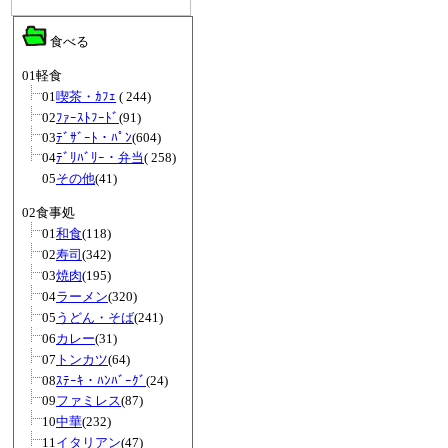
食べる
01軽食
01
喫茶・ｶﾌｪ
( 244)
02
ﾌｧｰｽﾄﾌｰﾄﾞ
(91)
03
ﾃﾞｻﾞｰﾄ・ﾊﾟﾝ
(604)
04
ﾃﾞﾘﾊﾞﾘｰ・弁当
( 258)
05
その他
(41)
02食事処
01
和食
(118)
02
寿司
(342)
03
焼肉
(195)
04
ラーメン
(320)
05
うどん・そば
(241)
06
カレー
(31)
07
トンカツ
(64)
08
ｽﾃｰｷ・ﾊﾝﾊﾞｰｸﾞ
(24)
09
ファミレス
(87)
10
中華
(232)
11
イタリアン
(47)