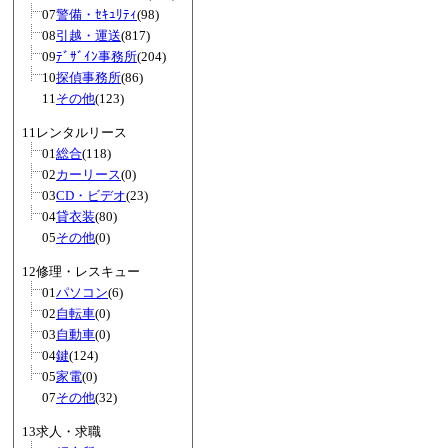
07
警備・ｾｷｭﾘﾃｨ
(98)
08
引越・運送
(817)
09
ﾃﾞｻﾞｲﾝ事務所
(204)
10
探偵事務所
(86)
11
その他
(123)
11レンタルリース
01
総合
(118)
02
カーリース
(0)
03
CD・ビデオ
(23)
04
貸衣装
(80)
05
その他
(0)
12修理・レスキュー
01
パソコン
(6)
02
自転車
(0)
03
自動車
(0)
04
鍵
(124)
05
家電
(0)
07
その他
(32)
13求人・求職