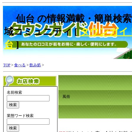
仙台 の情報満載・簡単検索
域コミュニティ [
タウンガイ
台
]
TOP
>
食べる
>
飲み処
>
名前検索
風俗
業態ワード検索