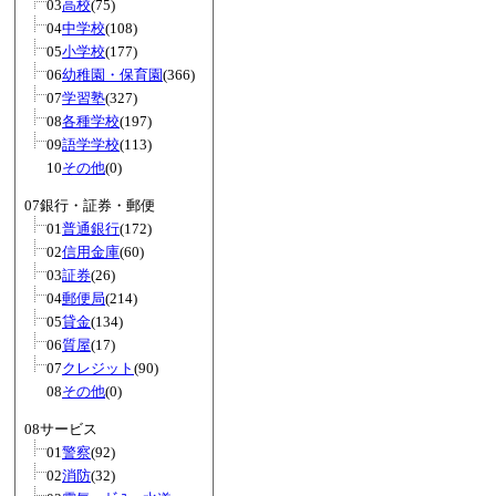
03
高校
(75)
04
中学校
(108)
05
小学校
(177)
06
幼稚園・保育園
(366)
07
学習塾
(327)
08
各種学校
(197)
09
語学学校
(113)
10
その他
(0)
07銀行・証券・郵便
01
普通銀行
(172)
02
信用金庫
(60)
03
証券
(26)
04
郵便局
(214)
05
貸金
(134)
06
質屋
(17)
07
クレジット
(90)
08
その他
(0)
08サービス
01
警察
(92)
02
消防
(32)