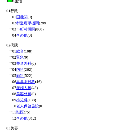
生活
01行政
01
国機関
(0)
02
都道府県機関
(299)
03
市町村機関
(860)
04
その他
(0)
02病院
01
総合
(108)
02
緊急
(0)
03
整形外科
(0)
04
内科
(262)
05
歯科
(522)
06
耳鼻咽喉科
(46)
07
産婦人科
(43)
08
美容外科
(0)
09
小児科
(138)
10
老人保健施設
(0)
11
獣医
(75)
12
その他
(312)
03美容