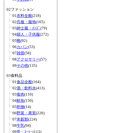
02ファッション
01
衣料全般
(218)
02
呉服・服地
(165)
03
紳士服・ﾒﾝｽﾞ
(79)
04
婦人・子供服
(272)
05
靴
(92)
06
カバン
(53)
07
雑貨
(58)
08
アクセサリー
(57)
09
その他
(135)
03食料品
01
食品全般
(164)
02
酒・飲料水
(413)
03
食肉
(116)
04
鮮魚
(150)
05
乾物
(14)
06
野菜・果実
(220)
07
米穀類
(224)
08
牛乳
(94)
09
茶・ｺｰﾋｰ
(113)