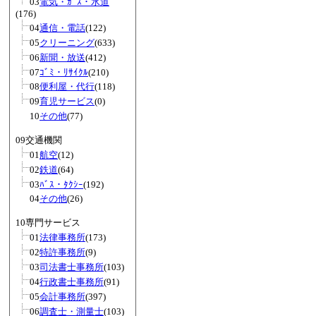
03
電気・ｶﾞｽ・水道
(176)
04
通信・電話
(122)
05
クリーニング
(633)
06
新聞・放送
(412)
07
ｺﾞﾐ・ﾘｻｲｸﾙ
(210)
08
便利屋・代行
(118)
09
育児サービス
(0)
10
その他
(77)
09交通機関
01
航空
(12)
02
鉄道
(64)
03
ﾊﾞｽ・ﾀｸｼｰ
(192)
04
その他
(26)
10専門サービス
01
法律事務所
(173)
02
特許事務所
(9)
03
司法書士事務所
(103)
04
行政書士事務所
(91)
05
会計事務所
(397)
06
調査士・測量士
(103)