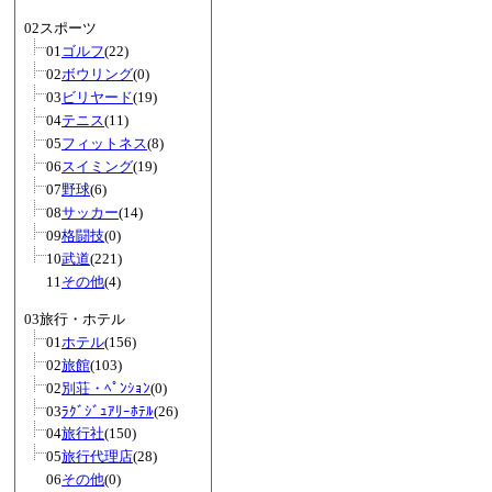
02スポーツ
01
ゴルフ
(22)
02
ボウリング
(0)
03
ビリヤード
(19)
04
テニス
(11)
05
フィットネス
(8)
06
スイミング
(19)
07
野球
(6)
08
サッカー
(14)
09
格闘技
(0)
10
武道
(221)
11
その他
(4)
03旅行・ホテル
01
ホテル
(156)
02
旅館
(103)
02
別荘・ﾍﾟﾝｼｮﾝ
(0)
03
ﾗｸﾞｼﾞｭｱﾘｰﾎﾃﾙ
(26)
04
旅行社
(150)
05
旅行代理店
(28)
06
その他
(0)