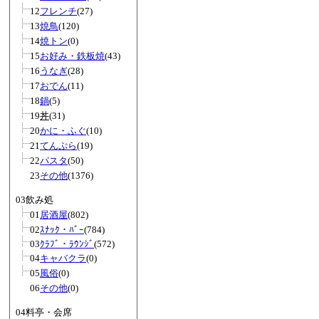
12
フレンチ
(27)
13
焼鳥
(120)
14
焼トン
(0)
15
お好み・鉄板焼
(43)
16
うなぎ
(28)
17
おでん
(11)
18
鍋
(5)
19
丼
(31)
20
かに・ふぐ
(10)
21
てんぷら
(19)
22
パスタ
(50)
23
その他
(1376)
03飲み処
01
居酒屋
(802)
02
ｽﾅｯｸ・ﾊﾞｰ
(784)
03
ｸﾗﾌﾞ・ﾗｳﾝｼﾞ
(572)
04
キャバクラ
(0)
05
風俗
(0)
06
その他
(0)
04料亭・会席