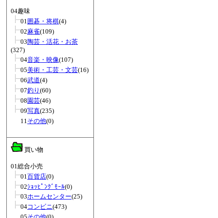
04趣味
01
囲碁・将棋
(4)
02
麻雀
(109)
03
陶芸・活花・お茶
(327)
04
音楽・映像
(107)
05
美術・工芸・文芸
(16)
06
武道
(4)
07
釣り
(60)
08
園芸
(46)
09
写真
(235)
11
その他
(0)
買い物
01総合小売
01
百貨店
(0)
02
ｼｮｯﾋﾟﾝｸﾞﾓｰﾙ
(0)
03
ホームセンター
(25)
04
コンビニ
(473)
05
その他
(0)