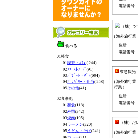
電話番号
（株）ツ
( 海外旅行業
住所
食べる
電話番号
01軽食
01
喫茶・ｶﾌｪ
( 244)
02
ﾌｧｰｽﾄﾌｰﾄﾞ
(91)
東急観光
03
ﾃﾞｻﾞｰﾄ・ﾊﾟﾝ
(604)
04
ﾃﾞﾘﾊﾞﾘｰ・弁当
( 258)
( 海外旅行
行業 )
05
その他
(41)
住所
02食事処
電話番号
01
和食
(118)
02
寿司
(342)
03
焼肉
(195)
（株）だ
04
ラーメン
(320)
05
うどん・そば
(241)
( 海外旅行
06
カレー
(31)