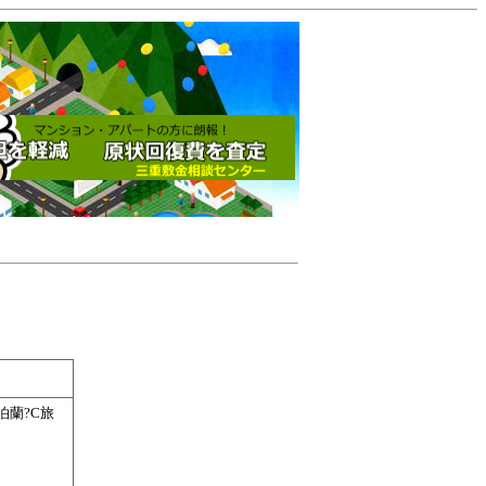
泊蘭?C旅