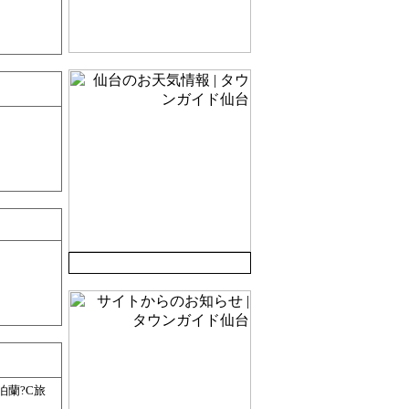
泊蘭?C旅