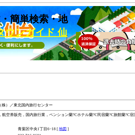
・簡単検索・地
タウンガイド 仙
（株）／東北国内旅行センター
業，航空券販売，国内旅行業，ペンション蘭?Cホテル蘭?C民宿蘭?C旅館蘭?C宿
青葉区中央1丁目6−18 [
地図
]