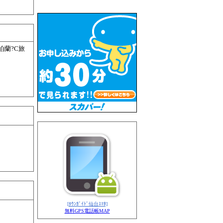
泊蘭?C旅
[ﾀｳﾝｶﾞｲﾄﾞ仙台ｽﾏﾎ]
無料GPS電話帳MAP