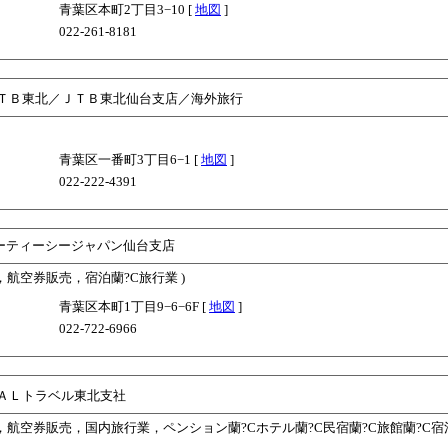
青葉区本町2丁目3−10 [
地図
]
022-261-8181
ＴＢ東北／ＪＴＢ東北仙台支店／海外旅行
青葉区一番町3丁目6−1 [
地図
]
022-222-4391
ーティーシージャパン仙台支店
，航空券販売，宿泊蘭?C旅行業 )
青葉区本町1丁目9−6−6F [
地図
]
022-722-6966
ＡＬトラベル東北支社
業，航空券販売，国内旅行業，ペンション蘭?Cホテル蘭?C民宿蘭?C旅館蘭?C宿