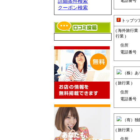
電話番号
詳細条件検索
クーポン検索
トップツ
( 海外旅行
行業 )
住所
電話番号
（株）あ
( 旅行業 )
住所
電話番号
（有）独
( 旅行業 )
住所