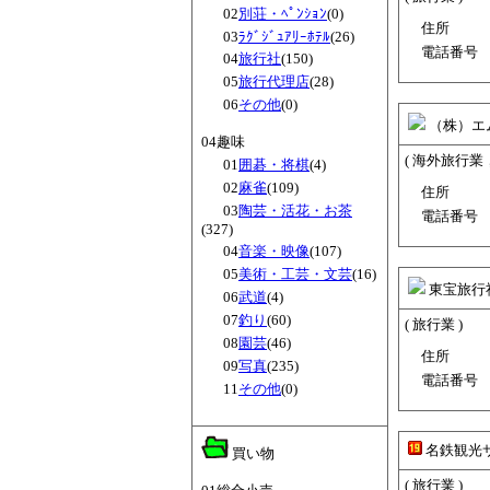
02
別荘・ﾍﾟﾝｼｮﾝ
(0)
住所
03
ﾗｸﾞｼﾞｭｱﾘｰﾎﾃﾙ
(26)
電話番号
04
旅行社
(150)
05
旅行代理店
(28)
06
その他
(0)
（株）エ
04趣味
( 海外旅行業
01
囲碁・将棋
(4)
02
麻雀
(109)
住所
03
陶芸・活花・お茶
電話番号
(327)
04
音楽・映像
(107)
05
美術・工芸・文芸
(16)
東宝旅行
06
武道
(4)
07
釣り
(60)
( 旅行業 )
08
園芸
(46)
住所
09
写真
(235)
電話番号
11
その他
(0)
名鉄観光
買い物
( 旅行業 )