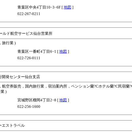
青葉区中央4丁目10−3−6F [
地図
]
022-267-0211
ールド航空サービス仙台営業所
，旅行業 )
青葉区一番町4丁目6−1 [
地図
]
022-726-0111
行開発センター仙台支店
業，航空券販売，国内旅行業，宿泊案内所，ペンション蘭?Cホテル蘭?C民宿蘭?
業 )
宮城野区榴岡4丁目2−8 [
地図
]
022-256-1600
ーエストラベル