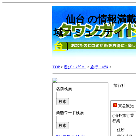
仙台 の情報満載
域コミュニティ [
台
]
TOP
>
遊び・ﾚｼﾞｬｰ
>
旅行・ﾎﾃﾙ
>
旅行社
名前検索
東急観光
業態ワード検索
( 海外旅行
行業 )
住所