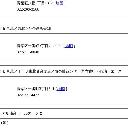
青葉区八幡3丁目18−7 [
地図
]
022-263-3566
ＴＢ東北／東北商品企画販売部
青葉区一番町3丁目7−23−3F [
地図
]
022-711-8840
ＴＢ東北／ＪＴＢ東北仙台支店／旅の蘭?Zンター国内旅行・宿泊・エース
青葉区一番町3丁目6−1 [
地図
]
022-221-4422
ホテル仙台セールスセンター
行業 )