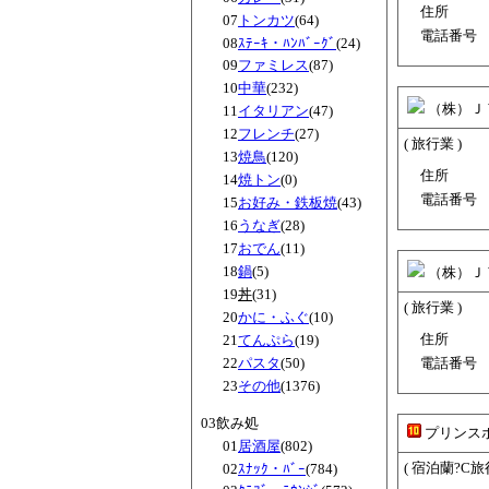
住所
07
トンカツ
(64)
電話番号
08
ｽﾃｰｷ・ﾊﾝﾊﾞｰｸﾞ
(24)
09
ファミレス
(87)
10
中華
(232)
（株）Ｊ
11
イタリアン
(47)
12
フレンチ
(27)
( 旅行業 )
13
焼鳥
(120)
住所
14
焼トン
(0)
電話番号
15
お好み・鉄板焼
(43)
16
うなぎ
(28)
17
おでん
(11)
18
鍋
(5)
（株）Ｊ
19
丼
(31)
( 旅行業 )
20
かに・ふぐ
(10)
住所
21
てんぷら
(19)
22
パスタ
(50)
電話番号
23
その他
(1376)
03飲み処
プリンス
01
居酒屋
(802)
( 宿泊蘭?C旅
02
ｽﾅｯｸ・ﾊﾞｰ
(784)