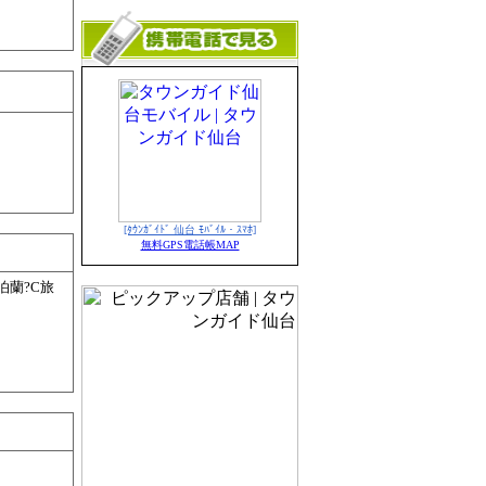
[ﾀｳﾝｶﾞｲﾄﾞ 仙台 ﾓﾊﾞｲﾙ・ｽﾏﾎ]
無料GPS電話帳MAP
泊蘭?C旅