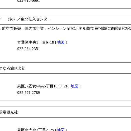
022-716-0601
アー（株）／東北仕入センター
業，航空券販売，国内旅行業，ペンション蘭?Cホテル蘭?C民宿蘭?C旅館蘭?C宿
青葉区中央1丁目6−18 [
地図
]
022-264-2351
すなろ旅倶楽部
泉区八乙女中央5丁目10−8−2F [
地図
]
022-771-2789
眼竜観光社
泉区南光台7丁目2−25 [
地図
]