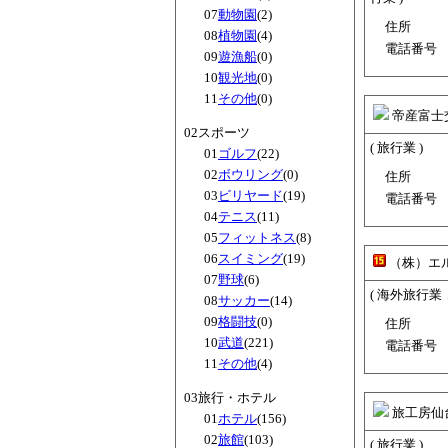
07
動物園
(2)
住所
08
植物園
(4)
電話番号
09
遊漁船
(0)
10
観光地
(0)
11
その他
(0)
帝産富士
02スポーツ
( 旅行業 )
01
ゴルフ
(22)
02
ボウリング
(0)
住所
03
ビリヤード
(19)
電話番号
04
テニス
(11)
05
フィットネス
(8)
06
スイミング
(19)
（株）エ
07
野球
(6)
( 海外旅行
08
サッカー
(14)
09
格闘技
(0)
住所
10
武道
(221)
電話番号
11
その他
(4)
03旅行・ホテル
旅工房仙
01
ホテル
(156)
02
旅館
(103)
( 旅行業 )