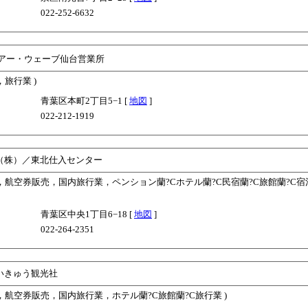
022-252-6632
アー・ウェーブ仙台営業所
，旅行業 )
青葉区本町2丁目5−1 [
地図
]
022-212-1919
（株）／東北仕入センター
業，航空券販売，国内旅行業，ペンション蘭?Cホテル蘭?C民宿蘭?C旅館蘭?C宿
青葉区中央1丁目6−18 [
地図
]
022-264-2351
いきゅう観光社
業，航空券販売，国内旅行業，ホテル蘭?C旅館蘭?C旅行業 )