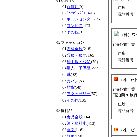
01総合小売
01
百貨店
(0)
住所
02
ｼｮｯﾋﾟﾝｸﾞﾓｰﾙ
(0)
電話番号
03
ホームセンター
(25)
04
コンビニ
(473)
05
その他
(0)
（株）ワ
02ファッション
( 海外旅行業
01
衣料全般
(218)
住所
02
呉服・服地
(165)
電話番号
03
紳士服・ﾒﾝｽﾞ
(79)
04
婦人・子供服
(272)
05
靴
(92)
（株）旅
06
カバン
(53)
07
雑貨
(58)
( 海外旅行
08
アクセサリー
(57)
宿泊蘭?C旅行
09
その他
(135)
住所
03食料品
電話番号
01
食品全般
(164)
02
酒・飲料水
(413)
03
食肉
(116)
（株）ビ
04
鮮魚
(150)