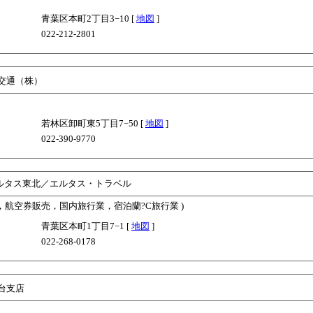
青葉区本町2丁目3−10 [
地図
]
022-212-2801
交通（株）
若林区卸町東5丁目7−50 [
地図
]
022-390-9770
ルタス東北／エルタス・トラベル
業，航空券販売，国内旅行業，宿泊蘭?C旅行業 )
青葉区本町1丁目7−1 [
地図
]
022-268-0178
台支店