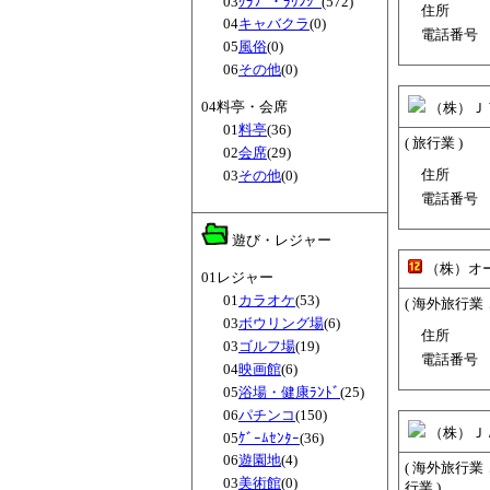
03
ｸﾗﾌﾞ・ﾗｳﾝｼﾞ
(572)
住所
04
キャバクラ
(0)
電話番号
05
風俗
(0)
06
その他
(0)
04料亭・会席
（株）Ｊ
01
料亭
(36)
( 旅行業 )
02
会席
(29)
住所
03
その他
(0)
電話番号
遊び・レジャー
（株）オ
01レジャー
01
カラオケ
(53)
( 海外旅行業
03
ボウリング場
(6)
住所
03
ゴルフ場
(19)
電話番号
04
映画館
(6)
05
浴場・健康ﾗﾝﾄﾞ
(25)
06
パチンコ
(150)
（株）Ｊ
05
ｹﾞｰﾑｾﾝﾀｰ
(36)
06
遊園地
(4)
( 海外旅行
03
美術館
(0)
行業 )