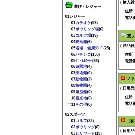
( 輸入雑
遊び・レジャー
住所
01レジャー
電話
01
カラオケ
(53)
03
ボウリング場
(6)
03
ゴルフ場
(19)
稟フ
04
映画館
(6)
( 洋品雑
05
浴場・健康ﾗﾝﾄﾞ
(25)
06
パチンコ
(150)
住所
05
ｹﾞｰﾑｾﾝﾀｰ
(36)
電話
06
遊園地
(4)
03
美術館
(0)
ツキ
07
動物園
(2)
08
植物園
(4)
( 日用品
09
遊漁船
(0)
住所
10
観光地
(0)
電話
11
その他
(0)
02スポーツ
01
ゴルフ
(22)
（有
02
ボウリング
(0)
( 日用品
03
ビリヤード
(19)