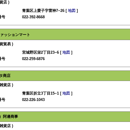
貨店 )
青葉区上愛子字雷神7−26 [
地図
]
番号
022-392-8668
ァッションマート
貨貿易 )
宮城野区栄2丁目23−6 [
地図
]
番号
022-259-6876
タ商店
雑貨店 )
青葉区折立3丁目15−1 [
地図
]
番号
022-226-1043
）阿邊商事
雑貨店 )