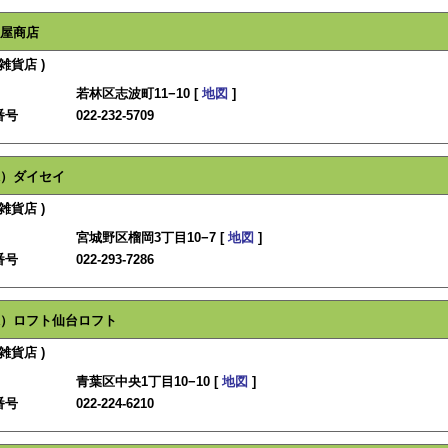
屋商店
雑貨店 )
若林区志波町11−10 [
地図
]
番号
022-232-5709
）ダイセイ
雑貨店 )
宮城野区榴岡3丁目10−7 [
地図
]
番号
022-293-7286
）ロフト仙台ロフト
雑貨店 )
青葉区中央1丁目10−10 [
地図
]
番号
022-224-6210