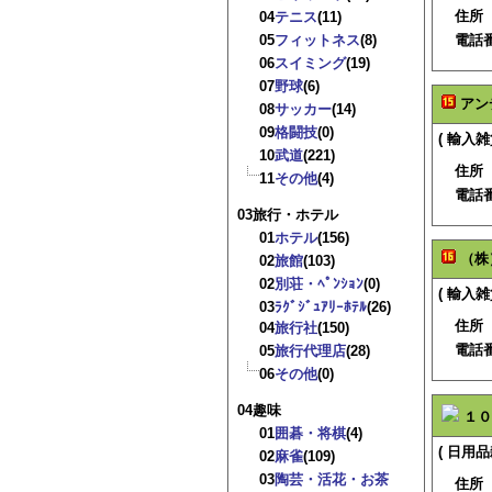
住所
04
テニス
(11)
05
フィットネス
(8)
電話
06
スイミング
(19)
07
野球
(6)
アン
08
サッカー
(14)
09
格闘技
(0)
( 輸入雑
10
武道
(221)
住所
11
その他
(4)
電話
03旅行・ホテル
01
ホテル
(156)
（株
02
旅館
(103)
02
別荘・ﾍﾟﾝｼｮﾝ
(0)
( 輸入雑
03
ﾗｸﾞｼﾞｭｱﾘｰﾎﾃﾙ
(26)
住所
04
旅行社
(150)
電話
05
旅行代理店
(28)
06
その他
(0)
04趣味
１０
01
囲碁・将棋
(4)
( 日用品
02
麻雀
(109)
03
陶芸・活花・お茶
住所