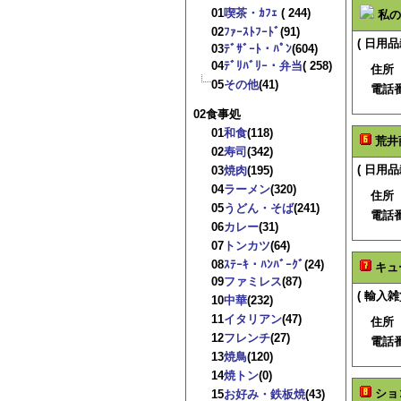
01
喫茶・ｶﾌｪ
( 244)
私の
02
ﾌｧｰｽﾄﾌｰﾄﾞ
(91)
( 日用品
03
ﾃﾞｻﾞｰﾄ・ﾊﾟﾝ
(604)
04
ﾃﾞﾘﾊﾞﾘｰ・弁当
( 258)
住所
05
その他
(41)
電話
02食事処
01
和食
(118)
荒井
02
寿司
(342)
( 日用品
03
焼肉
(195)
04
ラーメン
(320)
住所
05
うどん・そば
(241)
電話
06
カレー
(31)
07
トンカツ
(64)
08
ｽﾃｰｷ・ﾊﾝﾊﾞｰｸﾞ
(24)
キュ
09
ファミレス
(87)
( 輸入雑
10
中華
(232)
11
イタリアン
(47)
住所
12
フレンチ
(27)
電話
13
焼鳥
(120)
14
焼トン
(0)
ショ
15
お好み・鉄板焼
(43)