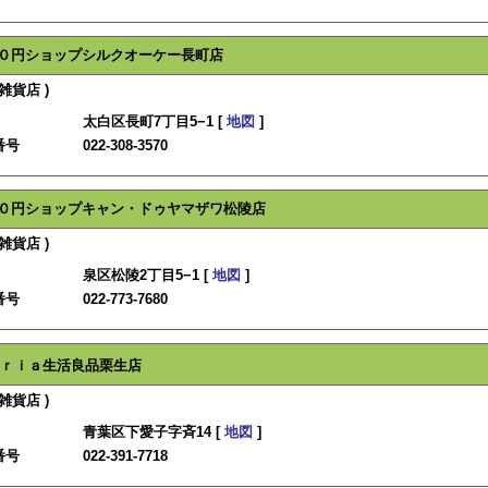
０円ショップシルクオーケー長町店
雑貨店 )
太白区長町7丁目5−1 [
地図
]
番号
022-308-3570
０円ショップキャン・ドゥヤマザワ松陵店
雑貨店 )
泉区松陵2丁目5−1 [
地図
]
番号
022-773-7680
ｒｉａ生活良品栗生店
雑貨店 )
青葉区下愛子字斉14 [
地図
]
番号
022-391-7718