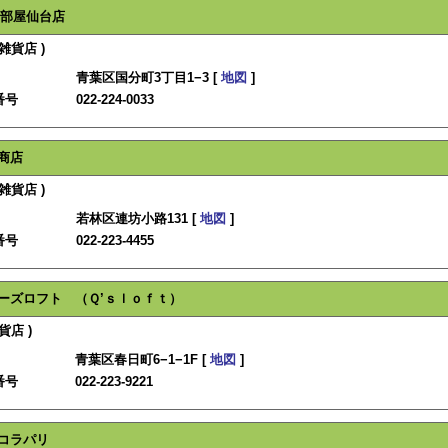
部屋仙台店
雑貨店 )
青葉区国分町3丁目1−3 [
地図
]
番号
022-224-0033
商店
雑貨店 )
若林区連坊小路131 [
地図
]
番号
022-223-4455
ーズロフト （Ｑ’ｓｌｏｆｔ）
貨店 )
青葉区春日町6−1−1F [
地図
]
番号
022-223-9221
コラパリ