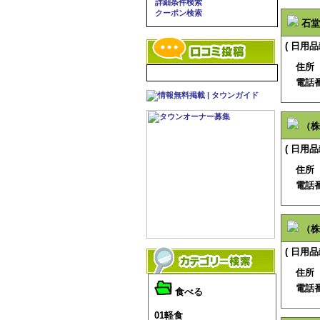
詳細条件検索
クーポン検索
石堂
( 日用品
住所
電話
（株
( 日用品
住所
電話
（株
( 日用品
住所
電話
食べる
01軽食