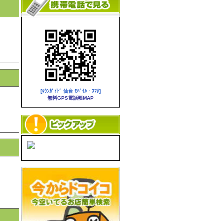
[ﾀｳﾝｶﾞｲﾄﾞ 仙台 ﾓﾊﾞｲﾙ・ｽﾏﾎ]
無料GPS電話帳MAP