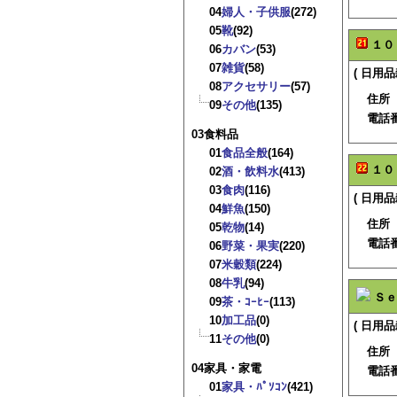
04
婦人・子供服
(272)
05
靴
(92)
１０
06
カバン
(53)
07
雑貨
(58)
( 日用品
08
アクセサリー
(57)
住所
09
その他
(135)
電話
03食料品
01
食品全般
(164)
１０
02
酒・飲料水
(413)
03
食肉
(116)
( 日用品
04
鮮魚
(150)
住所
05
乾物
(14)
電話
06
野菜・果実
(220)
07
米穀類
(224)
08
牛乳
(94)
Ｓｅ
09
茶・ｺｰﾋｰ
(113)
10
加工品
(0)
( 日用品
11
その他
(0)
住所
04家具・家電
電話
01
家具・ﾊﾟｿｺﾝ
(421)