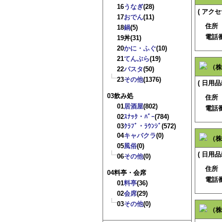
16
うなぎ
(28)
( アク
17
おでん
(11)
住所
18
鍋
(5)
電話
19
丼
(31)
20
かに・ふぐ
(10)
21
てんぷら
(19)
（株
22
パスタ
(50)
23
その他
(1376)
( 日用品
03飲み処
住所
01
居酒屋
(802)
電話
02
ｽﾅｯｸ・ﾊﾞｰ
(784)
03
ｸﾗﾌﾞ・ﾗｳﾝｼﾞ
(572)
04
キャバクラ
(0)
（株
05
風俗
(0)
( 日用品
06
その他
(0)
住所
04料亭・会席
電話
01
料亭
(36)
02
会席
(29)
03
その他
(0)
（株