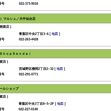
番号
022-373-9016
）マルシェ／大中仙台店
雑貨店 )
青葉区中央2丁目3−6 [
地図
]
番号
022-263-4428
ＳｈｏｐＳｅｎｄａｉ
貨店 )
宮城野区榴岡2丁目2−32 [
地図
]
番号
022-291-0771
ールショップ
貨店 )
青葉区中央3丁目8−5−2F [
地図
]
番号
022-227-0140