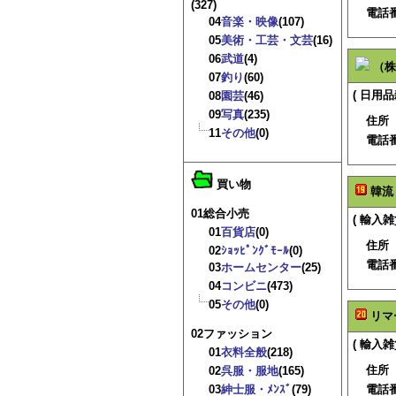
(327)
電話
04
音楽・映像
(107)
05
美術・工芸・文芸
(16)
06
武道
(4)
（株
07
釣り
(60)
( 日用品
08
園芸
(46)
09
写真
(235)
住所
11
その他
(0)
電話
買い物
韓流
01総合小売
( 輸入雑
01
百貨店
(0)
住所
02
ｼｮｯﾋﾟﾝｸﾞﾓｰﾙ
(0)
電話
03
ホームセンター
(25)
04
コンビニ
(473)
05
その他
(0)
リマ
02ファッション
( 輸入雑
01
衣料全般
(218)
住所
02
呉服・服地
(165)
03
紳士服・ﾒﾝｽﾞ
(79)
電話