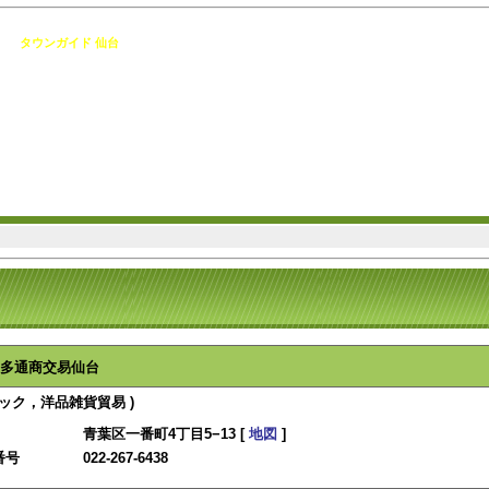
 [
タウンガイド 仙台
]
多通商交易仙台
ィック，洋品雑貨貿易 )
青葉区一番町4丁目5−13 [
地図
]
番号
022-267-6438