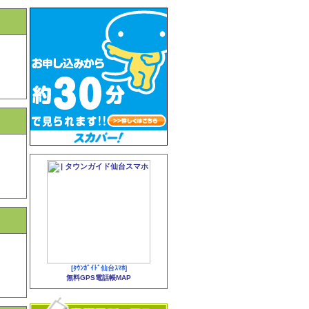
[ﾀｳﾝｶﾞｲﾄﾞ仙台ｽﾏﾎ]
無料GPS電話帳MAP