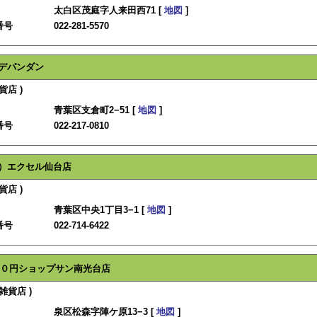
太白区茂庭字人来田西71 [
地図
]
番号
022-281-5570
デパンダン
貨店 )
青葉区支倉町2−51 [
地図
]
番号
022-217-0810
）エクセル仙台店
貨店 )
青葉区中央1丁目3−1 [
地図
]
番号
022-714-6422
０円ショップサン南光台店
雑貨店 )
泉区松森字陣ケ原13−3 [
地図
]