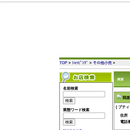
仙台 の情報満載・簡単検索・地域コミュニティ
TOP
>
ｼｮｯﾋﾟﾝｸﾞ
>
その他小売
>
雑貨
名前検索
我楽
( ブテ
業態ワード検索
住所
電話