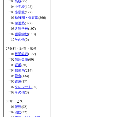
03
高校
(75)
04
中学校
(108)
05
小学校
(177)
06
幼稚園・保育園
(366)
07
学習塾
(327)
08
各種学校
(197)
09
語学学校
(113)
10
その他
(0)
07銀行・証券・郵便
01
普通銀行
(172)
02
信用金庫
(60)
03
証券
(26)
04
郵便局
(214)
05
貸金
(134)
06
質屋
(17)
07
クレジット
(90)
08
その他
(0)
08サービス
01
警察
(92)
02
消防
(32)