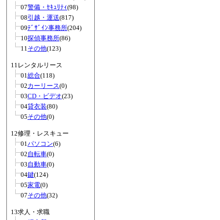
07
警備・ｾｷｭﾘﾃｨ
(98)
08
引越・運送
(817)
09
ﾃﾞｻﾞｲﾝ事務所
(204)
10
探偵事務所
(86)
11
その他
(123)
11レンタルリース
01
総合
(118)
02
カーリース
(0)
03
CD・ビデオ
(23)
04
貸衣装
(80)
05
その他
(0)
12修理・レスキュー
01
パソコン
(6)
02
自転車
(0)
03
自動車
(0)
04
鍵
(124)
05
家電
(0)
07
その他
(32)
13求人・求職