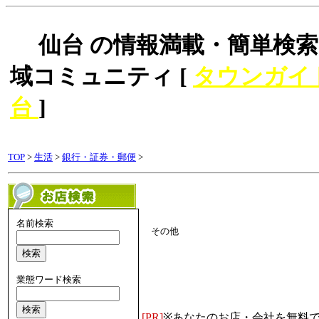
仙台 の情報満載・簡単検索
域コミュニティ [
タウンガイ
台
]
TOP
>
生活
>
銀行・証券・郵便
>
名前検索
その他
業態ワード検索
[PR]
※あなたのお店・会社を無料