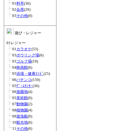
01
料亭
(36)
02
会席
(29)
03
その他
(0)
遊び・レジャー
01レジャー
01
カラオケ
(53)
03
ボウリング場
(6)
03
ゴルフ場
(19)
04
映画館
(6)
05
浴場・健康ﾗﾝﾄﾞ
(25)
06
パチンコ
(150)
05
ｹﾞｰﾑｾﾝﾀｰ
(36)
06
遊園地
(4)
03
美術館
(0)
07
動物園
(2)
08
植物園
(4)
09
遊漁船
(0)
10
観光地
(0)
11
その他
(0)