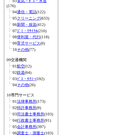
03
電気・ｶﾞｽ・水道
(176)
04
通信・電話
(122)
05
クリーニング
(633)
06
新聞・放送
(412)
07
ｺﾞﾐ・ﾘｻｲｸﾙ
(210)
08
便利屋・代行
(118)
09
育児サービス
(0)
10
その他
(77)
09交通機関
01
航空
(12)
02
鉄道
(64)
03
ﾊﾞｽ・ﾀｸｼｰ
(192)
04
その他
(26)
10専門サービス
01
法律事務所
(173)
02
特許事務所
(9)
03
司法書士事務所
(103)
04
行政書士事務所
(91)
05
会計事務所
(397)
06
調査士・測量士
(103)