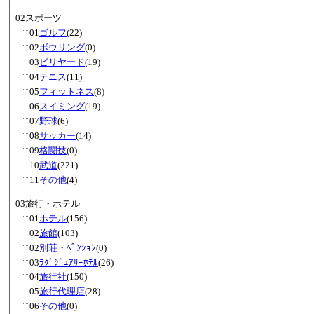
02スポーツ
01
ゴルフ
(22)
02
ボウリング
(0)
03
ビリヤード
(19)
04
テニス
(11)
05
フィットネス
(8)
06
スイミング
(19)
07
野球
(6)
08
サッカー
(14)
09
格闘技
(0)
10
武道
(221)
11
その他
(4)
03旅行・ホテル
01
ホテル
(156)
02
旅館
(103)
02
別荘・ﾍﾟﾝｼｮﾝ
(0)
03
ﾗｸﾞｼﾞｭｱﾘｰﾎﾃﾙ
(26)
04
旅行社
(150)
05
旅行代理店
(28)
06
その他
(0)