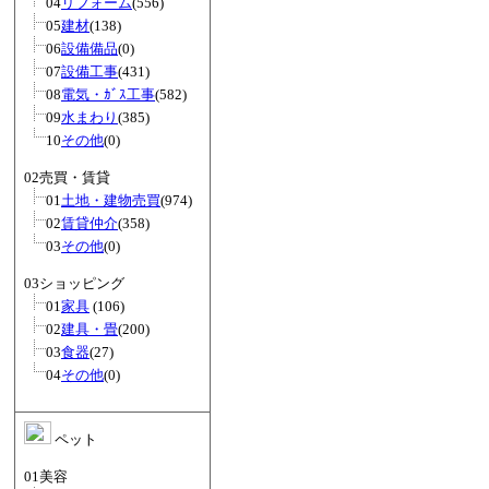
04
リフォーム
(556)
05
建材
(138)
06
設備備品
(0)
07
設備工事
(431)
08
電気・ｶﾞｽ工事
(582)
09
水まわり
(385)
10
その他
(0)
02売買・賃貸
01
土地・建物売買
(974)
02
賃貸仲介
(358)
03
その他
(0)
03ショッピング
01
家具
(106)
02
建具・畳
(200)
03
食器
(27)
04
その他
(0)
ペット
01美容