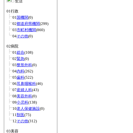
生活
01行政
01
国機関
(0)
02
都道府県機関
(299)
03
市町村機関
(860)
04
その他
(0)
02病院
01
総合
(108)
02
緊急
(0)
03
整形外科
(0)
04
内科
(262)
05
歯科
(522)
06
耳鼻咽喉科
(46)
07
産婦人科
(43)
08
美容外科
(0)
09
小児科
(138)
10
老人保健施設
(0)
11
獣医
(75)
12
その他
(312)
03美容