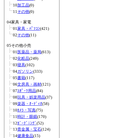
10
加工品
(0)
11
その他
(0)
04家具・家電
01
家具・ﾊﾟｿｺﾝ
(421)
02
その他
(11)
05その他小売
01
医薬品・薬局
(613)
02
化粧品
(249)
03
寝具
(102)
04
ガソリン
(333)
05
書籍
(117)
06
文房具・画材
(121)
07
ｽﾎﾟｰﾂ用品
(84)
08
玩具・娯楽用品
(37)
09
楽器・ｵｰﾃﾞｨｵ
(58)
10
ｶﾒﾗ・写真
(75)
11
時計・眼鏡
(170)
12
ｶﾞｰﾃﾞﾆﾝｸﾞ
(52)
13
貴金属・宝石
(124)
14
健康食品
(15)