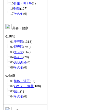
15
骨董・ﾘｻｲｸﾙ
(0)
16
雑貨
(167)
17
その他
(0)
美容・健康
01美容
01
美容院
(1318)
02
理容院
(799)
03
エステ
(167)
04
ネイル
(29)
05
美容外科
(0)
06
その他
(0)
02健康
01
整体・矯正
(91)
02
ﾏｯｻｰｼﾞ・療養
(188)
03
癒し
(1)
04
その他
(0)