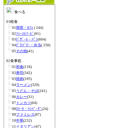
食べる
01軽食
01
喫茶・ｶﾌｪ
( 244)
02
ﾌｧｰｽﾄﾌｰﾄﾞ
(91)
03
ﾃﾞｻﾞｰﾄ・ﾊﾟﾝ
(604)
04
ﾃﾞﾘﾊﾞﾘｰ・弁当
( 258)
05
その他
(41)
02食事処
01
和食
(118)
02
寿司
(342)
03
焼肉
(195)
04
ラーメン
(320)
05
うどん・そば
(241)
06
カレー
(31)
07
トンカツ
(64)
08
ｽﾃｰｷ・ﾊﾝﾊﾞｰｸﾞ
(24)
09
ファミレス
(87)
10
中華
(232)
11
イタリアン
(47)