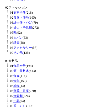
02ファッション
01
衣料全般
(218)
02
呉服・服地
(165)
03
紳士服・ﾒﾝｽﾞ
(79)
04
婦人・子供服
(272)
05
靴
(92)
06
カバン
(53)
07
雑貨
(58)
08
アクセサリー
(57)
09
その他
(135)
03食料品
01
食品全般
(164)
02
酒・飲料水
(413)
03
食肉
(116)
04
鮮魚
(150)
05
乾物
(14)
06
野菜・果実
(220)
07
米穀類
(224)
08
牛乳
(94)
09
茶・ｺｰﾋｰ
(113)