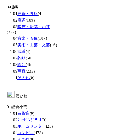
04趣味
01
囲碁・将棋
(4)
02
麻雀
(109)
03
陶芸・活花・お茶
(327)
04
音楽・映像
(107)
05
美術・工芸・文芸
(16)
06
武道
(4)
07
釣り
(60)
08
園芸
(46)
09
写真
(235)
11
その他
(0)
買い物
01総合小売
01
百貨店
(0)
02
ｼｮｯﾋﾟﾝｸﾞﾓｰﾙ
(0)
03
ホームセンター
(25)
04
コンビニ
(473)
05
その他
(0)